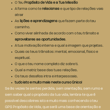
O Teu
Propósito de Vida e a Tua Missão
A forma como te
relacionas
e que tipo de relações vais
atrair
As
lições e aprendizagens
que fazem parte do teu
caminho.
Como viver alinhada de acordo com o teu trânsito e
aproveitares as oportunidades
.
A tua motivação interna e qual a imagem que projetas.
Quais os teus trânsitos: mental, emocional, físico e
espiritual.
O que o teu nome completo diz sobre ti.
Qual a matriz base das tuas relações.
Os teus desafios intra e interpessoais.
tudo isto e muito mais neste curso único!
Se às vezes te sentes perdida, sem orientação, sem rumo e
sem saber qual o propósito da tua vida, lembra-te que é
possível descobrires isto e muito mais conhecendo o teu
GPS Propósito de Vida, que será uma base de orientação e