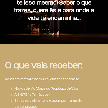
te isso mesmo! Saber o que
trazes, quem és e para onde a
vida te encaminha…
O que vais receber:
Ao inscreveres-te no curso, vais ter acesso a:
Novidade! Ao Mapa do Propósito de Vida
A 6 GPS´s Temáticos!
3 meses de Mentoria e acompanhamento
personalizado