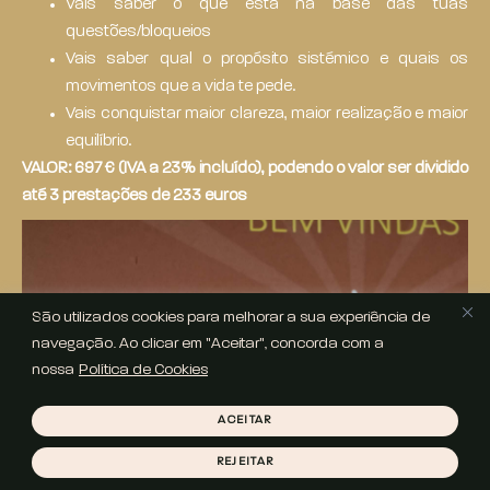
Vais saber o que está na base das tuas
questões/bloqueios
Vais saber qual o propósito sistémico e quais os
movimentos que a vida te pede.
Vais conquistar maior clareza, maior realização e maior
equilíbrio.
VALOR: 6
97 € (IVA a 23% incluído), podendo o valor ser dividido
até 3 prestações de 233 euros
São utilizados cookies para melhorar a sua experiência de
navegação. Ao clicar em "Aceitar", concorda com a
nossa
Política de Cookies
ACEITAR
REJEITAR