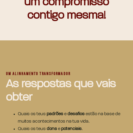
um compromisso
contigo mesma!
UM ALINHAMENTO TRANSFORMADOR
As respostas que vais
obter
Quais os teus
padrões
e
desafios
estão na base de
muitos acontecimentos na tua vida.
Quais os teus
dons
e
potenciais
.