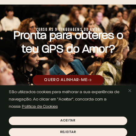
CURSO AS 9 LINGUAGENS DO AMOR
Pronta para obteres o
teu GPS do Amor?
QUERO ALINHAR-ME
São utilizados cookies para melhorar a sua experiência de
navegação. Ao clicar em "Aceitar", concorda com a
nossa
Política de Cookies
COPYRIGHT © 2025 HELENA SOUSA | WEBSITE POR
LOVE THIS
BRAND STUDIO
ACEITAR
POLÍTICA DE PRIVACIDADE
POLÍTICA DE COOKIES
TERMOS
E CONDIÇÕES
REJEITAR