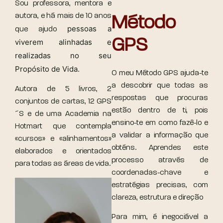
Sou professora, mentora e
autora, e há mais de 10 anos
Método
pessoas a
que ajudo
GPS
viverem alinhadas e
realizadas no seu
Propósito de Vida.
O meu Método GPS ajuda-te
a descobrir que todas as
Autora de 5 livros, 2
respostas que procuras
conjuntos de cartas, 12 GPS
estão dentro de ti, pois
´S e de uma Academia na
ensino-te em como fazê-lo e
Hotmart que contempla
a validar a informação que
«cursos» e «alinhamentos»
obténs. Aprendes este
elaborados e orientados
processo através de
para todas as áreas de vida.
coordenadas-chave e
estratégias precisas, com
clareza, estrutura e direção
Para mim, é inegociável a