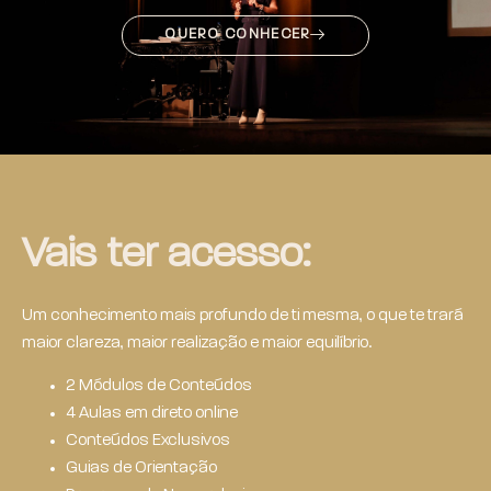
QUERO CONHECER
Vais ter acesso:
Um conhecimento mais profundo de ti mesma, o que te trará
maior clareza, maior realização e maior equilíbrio.
2 Módulos de Conteúdos
4 Aulas em direto online
Conteúdos Exclusivos
Guias de Orientação