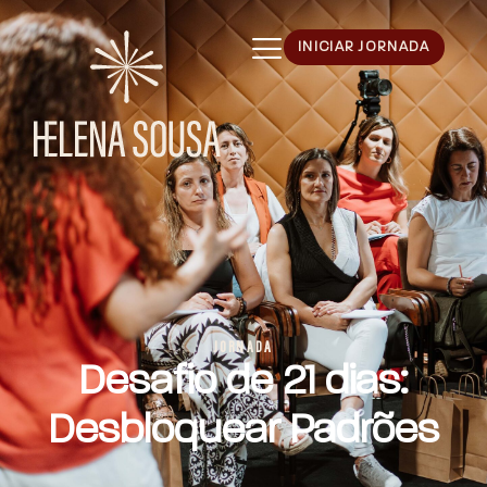
INICIAR JORNADA
JORNADA
Desafio de 21 dias:
Desbloquear Padrões​