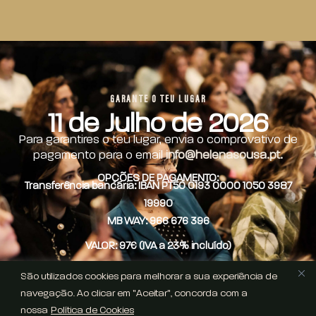
GARANTE O TEU LUGAR
11 de Julho de 2026
Para garantires o teu lugar, envia o comprovativo de
pagamento para o email
info@helenasousa.pt.
OPÇÕES DE PAGAMENTO:
Transferência bancária: IBAN PT50 0193 0000 1050 3987
19990
MB WAY: 966 676 396
VALOR: 97€ (IVA a 23% incluído)
São utilizados cookies para melhorar a sua experiência de
navegação. Ao clicar em "Aceitar", concorda com a
nossa
Política de Cookies