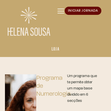
INICIAR JORNADA
LOJA
Um programa que
Programa
te permite obter
de
um mapa base
Numerologia
dividido em 6
secções