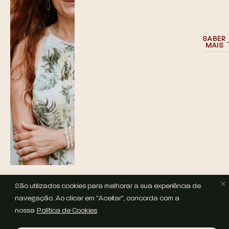
SABER
MAIS
São utilizados cookies para melhorar a sua experiência de
navegação. Ao clicar em "Aceitar", concorda com a
nossa
Política de Cookies
COPYRIGHT © 2025 HELENA SOUSA | WEBSITE POR
LOVE THIS
BRAND STUDIO