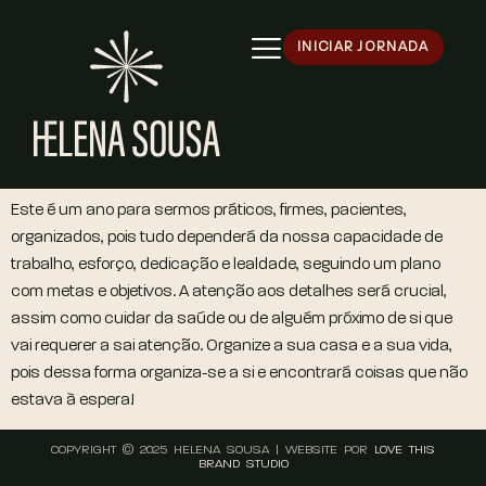
INICIAR JORNADA
4
Ano Pessoal 4
Este é um ano para sermos práticos, firmes, pacientes,
organizados, pois tudo dependerá da nossa capacidade de
trabalho, esforço, dedicação e lealdade, seguindo um plano
com metas e objetivos. A atenção aos detalhes será crucial,
assim como cuidar da saúde ou de alguém próximo de si que
vai requerer a sai atenção. Organize a sua casa e a sua vida,
pois dessa forma organiza-se a si e encontrará coisas que não
estava à espera!
COPYRIGHT © 2025 HELENA SOUSA | WEBSITE POR
LOVE THIS
BRAND STUDIO