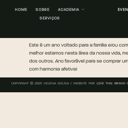
HOME
SOBRE
ACADEMIA
EVE
SERVIÇOS
Ano Pessoal 6
Este é um ano voltado para a família e/ou co
melhor estamos nesta área da nossa vida, mel
dos outros. Ano favorável para se comprar um
com harmonia afetiva!
COPYRIGHT © 2025 HELENA SOUSA | WEBSITE POR
LOVE THIS BRAND 