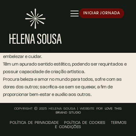
INICIAR JORNADA
6 – Eu Ajudo
A personalidade 6 é doce, afetuosa, carinhosa e solidária.
São pessoas dedicadas ao lar e à família.
Gostam de conforto e amam os seus lares, que gostam de
embelezar e cuidar.
Têm um apurado sentido estético, podendo ser requintados e
possuir capacidade de criação artística.
Procura beleza e amor no mundo para todos, sofre com as
dores dos outros; sacrifica-se sem se queixar, a fim de
proporcionar bem-estar e auxílio aos outros.
COPYRIGHT © 2025 HELENA SOUSA | WEBSITE POR
LOVE THIS
BRAND STUDIO
POLÍTICA DE PRIVACIDADE
POLÍTICA DE COOKIES
TERMOS
E CONDIÇÕES