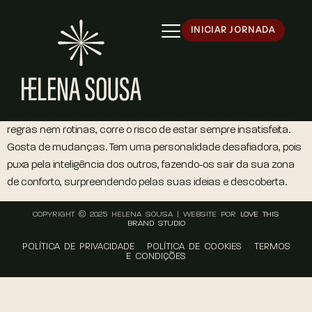
INICIAR JORNADA
5 – Eu Sou Livre
Tem uma personalidade inquieta, emotiva, versátil e rebelde, pois
tem uma personalidade de energia de fogo.
Gosta de saber apenas aquilo que lhe interessa, não aprecia
regras nem rotinas, corre o risco de estar sempre insatisfeita.
Gosta de mudanças. Tem uma personalidade desafiadora, pois
puxa pela inteligência dos outros, fazendo-os sair da sua zona
de conforto, surpreendendo pelas suas ideias e descoberta.
COPYRIGHT © 2025 HELENA SOUSA | WEBSITE POR
LOVE THIS
BRAND STUDIO
POLÍTICA DE PRIVACIDADE
POLÍTICA DE COOKIES
TERMOS
E CONDIÇÕES