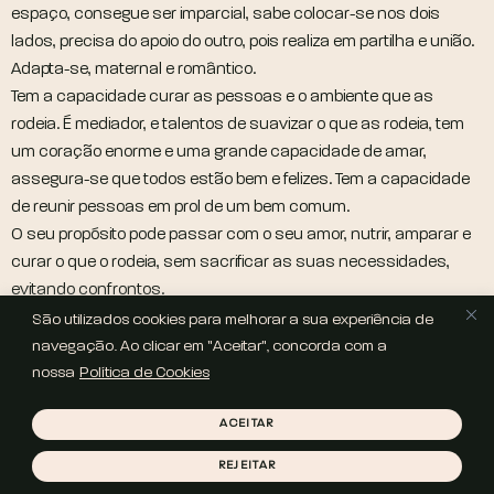
espaço, consegue ser imparcial, sabe colocar-se nos dois
lados, precisa do apoio do outro, pois realiza em partilha e união.
Adapta-se, maternal e romântico.
Tem a capacidade curar as pessoas e o ambiente que as
rodeia. É mediador, e talentos de suavizar o que as rodeia, tem
um coração enorme e uma grande capacidade de amar,
assegura-se que todos estão bem e felizes. Tem a capacidade
de reunir pessoas em prol de um bem comum.
O seu propósito pode passar com o seu amor, nutrir, amparar e
curar o que o rodeia, sem sacrificar as suas necessidades,
evitando confrontos.
São utilizados cookies para melhorar a sua experiência de
COPYRIGHT © 2025 HELENA SOUSA | WEBSITE POR
LOVE THIS
navegação. Ao clicar em "Aceitar", concorda com a
BRAND STUDIO
nossa
Política de Cookies
POLÍTICA DE PRIVACIDADE
POLÍTICA DE COOKIES
TERMOS
E CONDIÇÕES
ACEITAR
REJEITAR