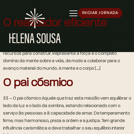
INICIAR JORNADA
O realizador eficiente
44 – O realizador eficiente Vem reformar o lado material a partir
da sua poderosa energia e terá à sua disposição todo o tipo de
recursos para construir. Representa a força e o completo
domínio da mente sobre a vida, de modo a colaborar para o
avanço material do mundo. A mente e o corpo […]
O pai cósmico
33 – O pai cósmico Aquele que traz esta missão vem equilibrar o
lado da luz e o lado da sombra, estando relacionado com o
serviço às pessoas e à capacidade de amar. De temperamento
firme, mas harmonioso, preza a ordem e a justiça. Tem grande
influência carismática e deve trabalhar o seu equilíbrio interior