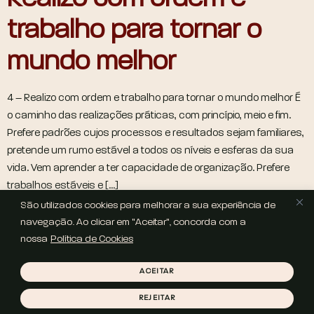
trabalho para tornar o
mundo melhor
4 – Realizo com ordem e trabalho para tornar o mundo melhor É
o caminho das realizações práticas, com princípio, meio e fim.
Prefere padrões cujos processos e resultados sejam familiares,
pretende um rumo estável a todos os níveis e esferas da sua
vida. Vem aprender a ter capacidade de organização. Prefere
trabalhos estáveis e […]
São utilizados cookies para melhorar a sua experiência de
Next
→
navegação. Ao clicar em "Aceitar", concorda com a
nossa
Política de Cookies
COPYRIGHT © 2025 HELENA SOUSA | WEBSITE POR
LOVE THIS
BRAND STUDIO
ACEITAR
POLÍTICA DE PRIVACIDADE
POLÍTICA DE COOKIES
TERMOS
E CONDIÇÕES
REJEITAR