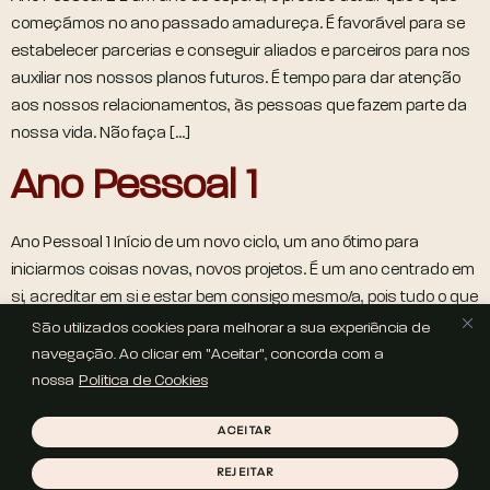
começámos no ano passado amadureça. É favorável para se
estabelecer parcerias e conseguir aliados e parceiros para nos
auxiliar nos nossos planos futuros. É tempo para dar atenção
aos nossos relacionamentos, às pessoas que fazem parte da
nossa vida. Não faça […]
Ano Pessoal 1
Ano Pessoal 1 Início de um novo ciclo, um ano ótimo para
iniciarmos coisas novas, novos projetos. É um ano centrado em
si, acreditar em si e estar bem consigo mesmo/a, pois tudo o que
conseguir dependerá da sua força, vontade, ambição e
São utilizados cookies para melhorar a sua experiência de
coragem. Construa o seu caminho!
navegação. Ao clicar em "Aceitar", concorda com a
nossa
Política de Cookies
COPYRIGHT © 2025 HELENA SOUSA | WEBSITE POR
LOVE THIS
BRAND STUDIO
ACEITAR
POLÍTICA DE PRIVACIDADE
POLÍTICA DE COOKIES
TERMOS
E CONDIÇÕES
REJEITAR